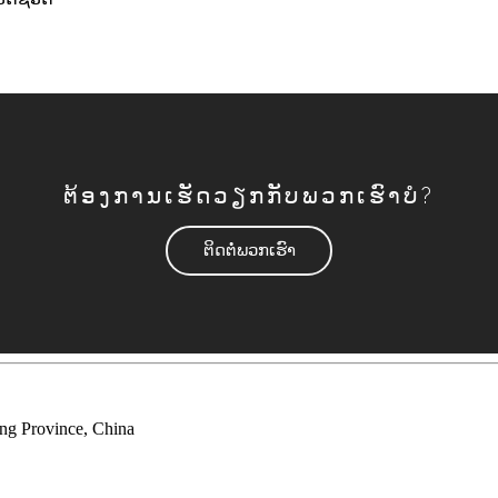
ຕ້ອງການເຮັດວຽກກັບພວກເຮົາບໍ?
ຕິດຕໍ່ພວກເຮົາ
ng Province, China