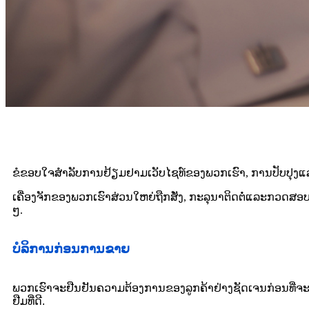
ຂໍຂອບໃຈສໍາລັບການຢ້ຽມຢາມເວັບໄຊທ໌ຂອງພວກເຮົາ, ການປັບປຸງແລະປ
ເຄື່ອງຈັກຂອງພວກເຮົາສ່ວນໃຫຍ່ຖືກສັ່ງ, ກະລຸນາຕິດຕໍ່ແລະກວດສອ
ໆ.
ບໍລິການກ່ອນການຂາຍ
ພວກເຮົາຈະຢືນຢັນຄວາມຕ້ອງການຂອງລູກຄ້າຢ່າງຊັດເຈນກ່ອນທີ່ຈະໃຫ້
ຢືມທີ່ດີ.