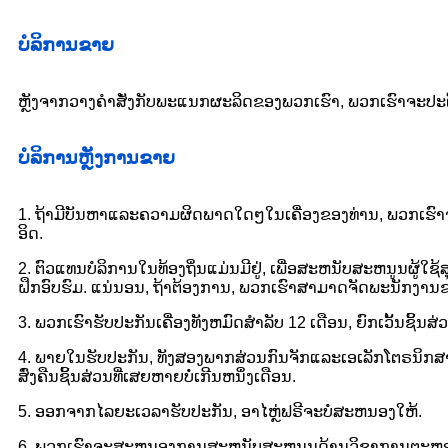
ບໍລິການຂາຍ
ຫຼັງຈາກວາງຄໍາສັ່ງກັບພະແນກຜະລິດຂອງພວກເຮົາ, ພວກເຮົາຈະປະ
ບໍລິການຫຼັງການຂາຍ
1. ຖ້າມີບັນຫາແລະຄວາມຜິດພາດໃດໆໃນເຄື່ອງຂອງທ່ານ, ພວກເຮົາຈ
ອິດ.
2. ຕົວແທນບໍລິການໃນທ້ອງຖິ່ນແມ່ນມີຢູ່, ເພື່ອສະຫນັບສະຫນູນຜູ
ຝຶກອົບຮົມ. ແນ່ນອນ, ຖ້າຕ້ອງການ, ພວກເຮົາສາມາດຈັດພະນັກງາ
3. ພວກເຮົາຮັບປະກັນເຄື່ອງທັງຫມົດສໍາລັບ 12 ເດືອນ, ຍົກເວັ້ນຊິ້ນສ່ວນ
4. ພາຍໃນຮັບປະກັນ, ທັງສອງພາກສ່ວນກົນຈັກແລະເອເລັກໂຕຣນິກສາມາ
ສົ່ງຄືນຊິ້ນສ່ວນທີ່ເສຍຫາຍບໍ່ເກີນຫນຶ່ງເດືອນ.
5. ອອກຈາກໄລຍະເວລາຮັບປະກັນ, ອາໄຫຼ່ຟຣີຈະບໍ່ສະຫນອງໃຫ້.
6. ພວກເຮົາຈະສະຫນອງການສະຫນັບສະຫນູນດ້ານວິຊາການຕະຫຼອ