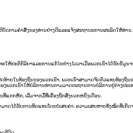
ຕິບັດຕາມຄໍາສັ່ງຂອງທ່ານຢ່າງດີແລະແຈ້ງສະຖານະການຜະລິດໃຫ້ທ່າ
ະໃຫ້ປະຕິກິລິຍາແລະການແກ້ໄຂຢ່າງໄວວາເມື່ອພວກເຮົາໄດ້ຮັບຂໍ້ມູນຈ
້ໃຊ້ສຸດທ້າຍໃນທ້ອງຖິ່ນຂອງພວກເຮົາ, ພວກເຮົາສາມາດຈັດຕົວແທນທ້ອງຖ
ນຂອງພວກເຮົາໃຫ້ບໍລິການທ່ານຕາມມາດຕະຖານການບໍລິການຢູ່ຕ່າງປະເທ
ທີ່ແຕກຫັກ, ເລີ່ມຈາກມື້ທີ່ເຄື່ອງຖືກສົ່ງບວກຫນຶ່ງເດືອນ.
ດໄດ້ຮັບການທົດແທນໂດຍບໍ່ເສຍຄ່າ. ຄວາມເສຍຫາຍທັງໝົດທີ່ເກີດຈາກກາ
ດຊີວິດ