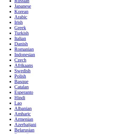
Russian
Japanese
Korean
Arabic
Irish
Greek
Turkish
Italian
Danish
Romanian
Indonesian
Czech
Afrikaans
Swedish
Polish
Basque
Catalan
Esperanto
Hindi
Lao
Albanian
Amharic
Armenian
Azerbaijani
Belarusian