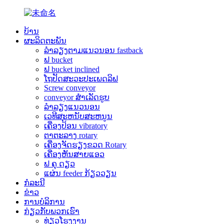
ບ້ານ
ຜະລິດຕະພັນ
ລຳລຽງຕາມແນວນອນ fastback
ຟ bucket
ຟ bucket inclined
ໂຖປັດສະວະປະເພດລິຟ
Screw conveyor
conveyor ສໍາເລັດຮູບ
ລໍາລຽງແນວນອນ
ເວ​ທີ​ສະ​ຫນັບ​ສະ​ຫນູນ​
ເຄື່ອງປ້ອນ vibratory
ຕາຕະລາງ rotary
ເຄື່ອງຈັດຮຽງຂວດ Rotary
ເຄື່ອງຫັນສາຍແອວ
ຟ ຄຸ ດຽວ
ແຜ່ນ feeder ກ້ຽວວຽນ
ກໍລະນີ
ຂ່າວ
ການບໍລິການ
ກ່ຽວກັບພວກເຮົາ
ທ່ຽວໂຮງງານ