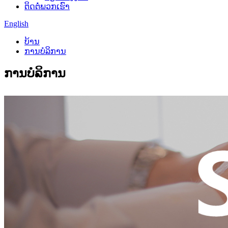
ຕິດຕໍ່ພວກເຮົາ
English
ບ້ານ
ການບໍລິການ
ການບໍລິການ