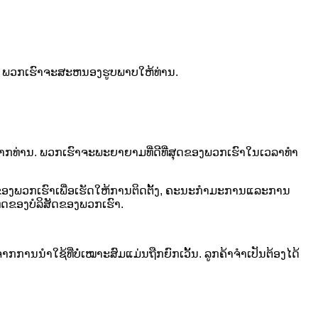
ນ. ພວກເຮົາຈະສະຫນອງຮູບພາບໃຫ້ທ່ານ.
າກທ່ານ. ພວກເຮົາຈະພະຍາຍາມທີ່ດີທີ່ສຸດຂອງພວກເຮົາໃນເວລາທໍາ
ິ່ນຂອງພວກເຮົາເພື່ອເຮັດໃຫ້ການຕິດຕັ້ງ, ຄະນະກໍາມະການແລະການ
ດຂອງບໍລິສັດຂອງພວກເຮົາ.
ນນຳໃຊ້ທີ່ບໍ່ເໝາະສົມແມ່ນຖືກຍົກເວັ້ນ. ລູກຄ້າຈໍາເປັນຕ້ອງໄດ້