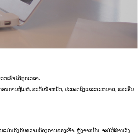
ວກເຮົາໄດ້ທຸກເວລາ.
ະກອນການຫຸ້ມຫໍ່, ລະດັບນ້ໍາຫນັກ, ປະເພດຖົງແລະຂະຫນາດ, ແລະອື່ນ
ແມ່ນກົງກັບຄວາມຕ້ອງການຂອງເຈົ້າ. ຫຼັງຈາກນັ້ນ, ຈະໃຫ້ທ່ານວົງ