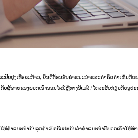
ັບປຸງເທື່ອລະກ້າວ, ຍິນດີຕ້ອນຮັບຄໍາແນະນໍາແລະຄໍາຄຶດຄໍາເຫັນກັບພ
ບກັບຜູ້ຂາຍຂອງພວກເຮົາອອນໄລນ໌ຫຼືທາງອີເມລ໌ / ໂທລະສັບກ່ຽວກັບອຸປ
ຄໍາແນະນໍາກັບລູກຄ້າເພື່ອຮັບປະກັນວ່າຄໍາແນະນໍາທີ່ພວກເຮົາໃຫ້ທ່ານ